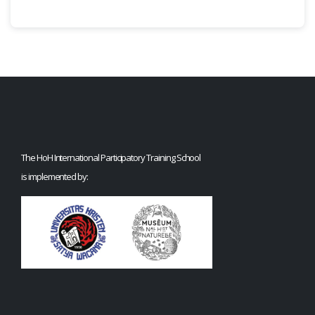
The HoH International Participatory Training School
is implemented by: